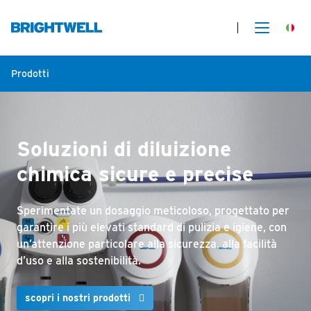
Prodotti
Soluzioni di diluizione
chimica sicure e precise
Sperimentate un dosaggio meticoloso, progettato per
garantire i più elevati standard di pulizia e igiene, con
un’attenzione particolare alla sicurezza, alla facilità
d’uso e alla sostenibilità.
scopri i nostri prodotti