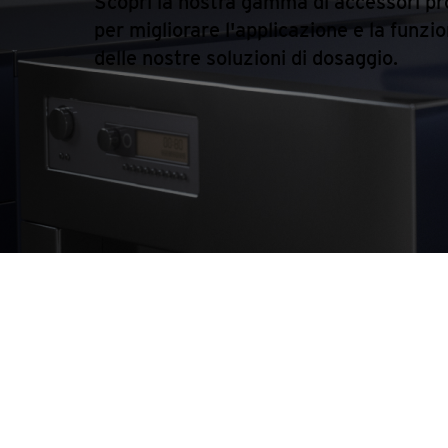
Scopri la nostra gamma di accessori pr
per migliorare l'applicazione e la funzio
delle nostre soluzioni di dosaggio.