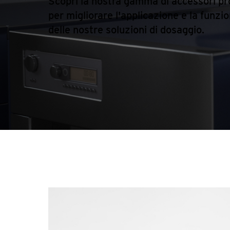
Scopri la nostra gamma di accessori pr
per migliorare l'applicazione e la funzio
delle nostre soluzioni di dosaggio.