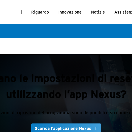
Riguardo
Innovazione
Notizie
Assisten
ano le impostazioni di res
utilizzando l’app Nexus?
zioni di ripristino del programma sono disponibili e su come m
Scarica l’applicazione Nexus