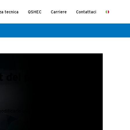
za tecnica
QSHEC
Carriere
Contattaci
et del programma
odificarle utilizzando l’app Nexus.